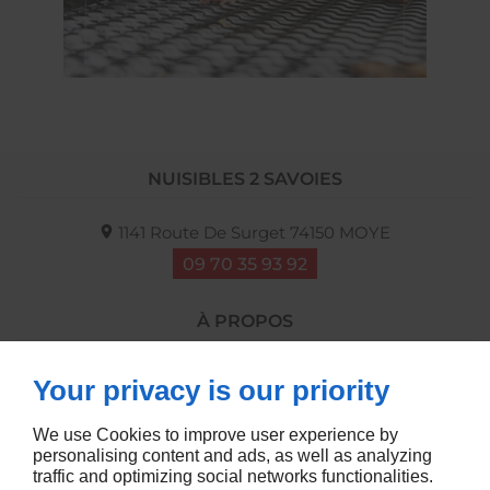
NUISIBLES 2 SAVOIES
1141 Route De Surget
74150
MOYE
09 70 35 93 92
À PROPOS
Accueil
Mentions légales
Your privacy is our priority
Contactez-moi
Plan du site
SUIVEZ-MOI
We use Cookies to improve user experience by
personalising content and ads, as well as analyzing
traffic and optimizing social networks functionalities.